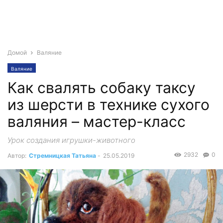
Домой
Валяние
Валяние
Как свалять собаку таксу
из шерсти в технике сухого
валяния – мастер-класс
Урок создания игрушки-животного
2932
0
Автор:
Стремницкая Татьяна
-
25.05.2019