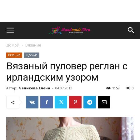
Домой
Вязание
Вязание
Одежда
Вязаный пуловер реглан с
ирландским узором
Автор:
Чепикова Елена
-
04.07.2012
1159
0