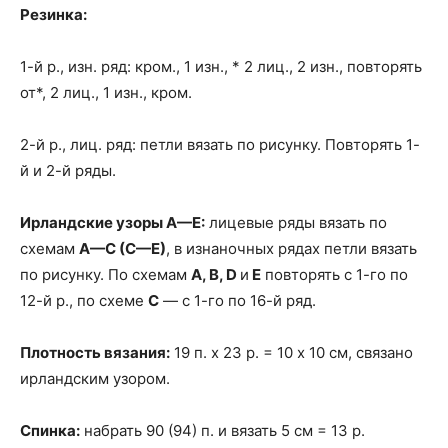
Резинка:
1-й р., изн. ряд: кром., 1 изн., * 2 лиц., 2 изн., повторять
от*, 2 лиц., 1 изн., кром.
2-й р., лиц. ряд: петли вязать по рисунку. Повторять 1-
й и 2-й ряды.
Ирландские узоры А—Е:
лицевые ряды вязать по
схемам
А—С (С—Е)
, в изнаночных рядах петли вязать
по рисунку. По схемам
А, В, D
и
Е
повторять с 1-го по
12-й р., по схеме
С
— с 1-го по 16-й ряд.
Плотность вязания:
19 п. х 23 р. = 10 х 10 см, связано
ирландским узором.
Спинка:
набрать 90 (94) п. и вязать 5 см = 13 р.