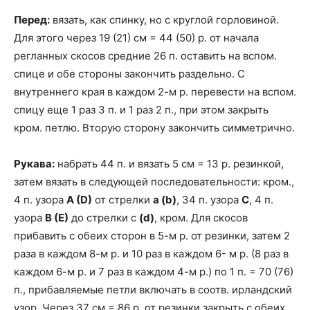
Перед:
вязать, как спинку, но с круглой горловиной.
Для этого через 19 (21) см = 44 (50) р. от начала
регланных скосов средние 26 п. оставить на вспом.
спице и обе стороны закончить раздельно. С
внутреннего края в каждом 2-м р. перевести на вспом.
спицу еще 1 раз 3 п. и 1 раз 2 п., при этом закрыть
кром. петлю. Вторую сторону закончить симметрично.
Рукава:
набрать 44 п. и вязать 5 см = 13 р. резинкой,
затем вязать в следующей последовательности: кром.,
4 п. узора
A (D)
от стрелки
а (
b)
, 34 п. узора
С
, 4 п.
узора
В (Е)
до стрелки с
(d)
, кром. Для скосов
прибавить с обеих сторон в 5-м р. от резинки, затем 2
раза в каждом 8-м р. и 10 раз в каждом 6- м р. (8 раз в
каждом 6-м р. и 7 раз в каждом 4-м р.) по 1 п. = 70 (76)
п., прибавляемые петли включать в соотв. ирландский
узор. Через 37 см = 86 р. от резинки закрыть с обеих