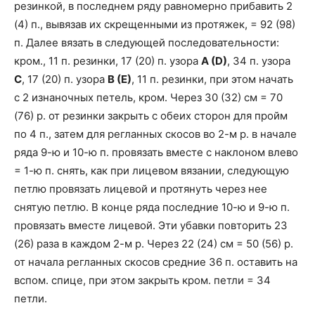
резинкой, в последнем ряду равномерно прибавить 2
(4) п., вывязав их скрещенными из протяжек, = 92 (98)
п. Далее вязать в следующей последовательности:
кром., 11 п. резинки, 17 (20) п. узора
A (D)
, 34 п. узора
С
, 17 (20) п. узора
В (Е)
, 11 п. резинки, при этом начать
с 2 изнаночных петель, кром. Через 30 (32) см = 70
(76) р. от резинки закрыть с обеих сторон для пройм
по 4 п., затем для регланных скосов во 2-м р. в начале
ряда 9-ю и 10-ю п. провязать вместе с наклоном влево
= 1-ю п. снять, как при лицевом вязании, следующую
петлю провязать лицевой и протянуть через нее
снятую петлю. В конце ряда последние 10-ю и 9-ю п.
провязать вместе лицевой. Эти убавки повторить 23
(26) раза в каждом 2-м р. Через 22 (24) см = 50 (56) р.
от начала регланных скосов средние 36 п. оставить на
вспом. спице, при этом закрыть кром. петли = 34
петли.