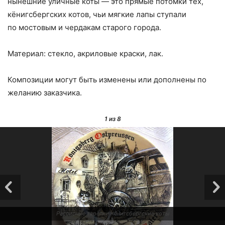
нынешние уличные коты — это прямые потомки тех
,
кёнигсбергских котов
,
чьи мягкие лапы ступали
по мостовым и чердакам старого города.
Материал: стекло, акриловые краски, лак.
Композиции могут быть изменены или дополнены по
желанию заказчика.
1
из 8
Расписные тарелки Кёнигсбергские коты