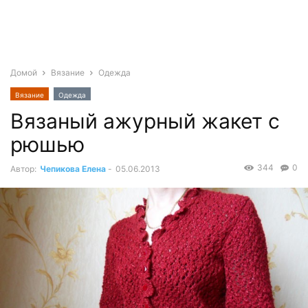
Домой
Вязание
Одежда
Вязание
Одежда
Вязаный ажурный жакет с
рюшью
344
0
Автор:
Чепикова Елена
-
05.06.2013