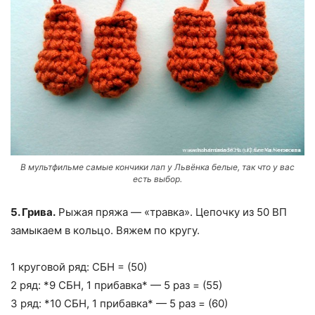
В мультфильме самые кончики лап у Львёнка белые, так что у вас
есть выбор.
5. Грива.
Рыжая пряжа — «травка». Цепочку из 50 ВП
замыкаем в кольцо. Вяжем по кругу.
1 круговой ряд: СБН = (50)
2 ряд: *9 СБН, 1 прибавка* — 5 раз = (55)
3 ряд: *10 СБН, 1 прибавка* — 5 раз = (60)