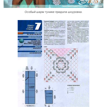
Особый шарм тунике придала шнуровка.