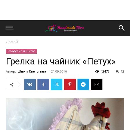
Домой
Рукоделие и шитьё
Грелка на чайник «Петух»
Автор:
Шнип Светлана
-
21.09.2016
42473
12