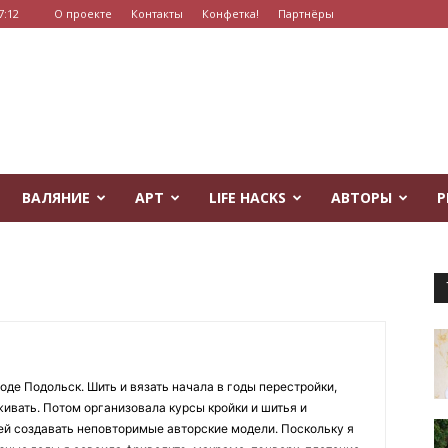
7:12
О проекте
Контакты
Конфетка!
Партнёры
ВАЛЯНИЕ
АРТ
LIFE HACKS
АВТОРЫ
Р
оде Подольск. Шить и вязать начала в годы перестройки,
живать. Потом организовала курсы кройки и шитья и
й создавать неповторимые авторские модели. Поскольку я