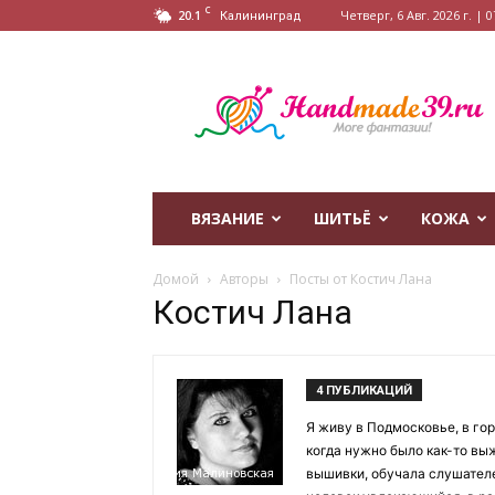
C
20.1
Четверг, 6 Авг. 2026 г. | 0
Калининград
HandMade39.ru
ВЯЗАНИЕ
ШИТЬЁ
КОЖА
Домой
Авторы
Посты от Костич Лана
Костич Лана
4 ПУБЛИКАЦИЙ
Я живу в Подмосковье, в гор
когда нужно было как-то вы
вышивки, обучала слушателе