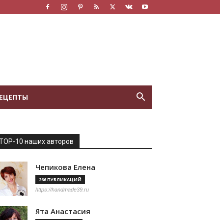
ЕЦЕПТЫ
TOP-10 наших авторов
Чепикова Елена
266 ПУБЛИКАЦИЙ
https://handmade39.ru
Ята Анастасия