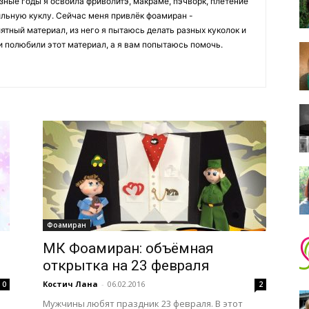
зные годы я освоила фриволитэ, макраме, пэчворк, плетение
тильную куклу. Сейчас меня привлёк фоамиран -
ятный материал, из него я пытаюсь делать разных куколок и
и полюбили этот материал, а я вам попытаюсь помочь.
Фоамиран
МК Фоамиран: объёмная
открытка на 23 февраля
Костич Лана
-
06.02.2016
0
2
Мужчины любят праздник 23 февраля. В этот