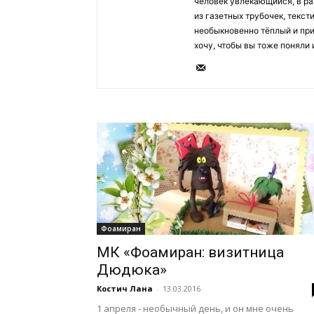
человек увлекающийся, в ра
из газетных трубочек, текс
необыкновенно тёплый и при
хочу, чтобы вы тоже поняли 
Фоамиран
МК «Фоамиран: визитница
Дюдюка»
Костич Лана
-
13.03.2016
1 апреля - необычный день, и он мне очень