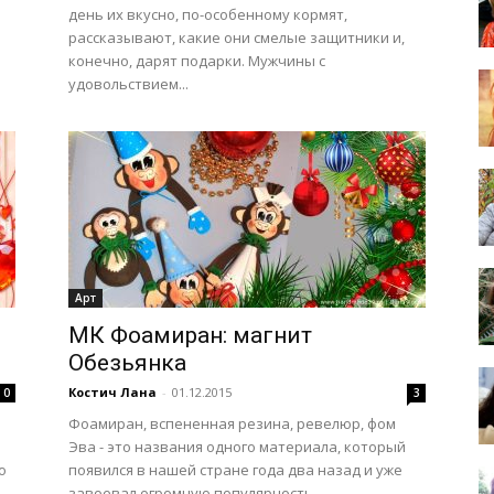
день их вкусно, по-особенному кормят,
рассказывают, какие они смелые защитники и,
конечно, дарят подарки. Мужчины с
удовольствием...
Арт
МК Фоамиран: магнит
Обезьянка
Костич Лана
-
01.12.2015
0
3
Фоамиран, вспененная резина, ревелюр, фом
Эва - это названия одного материала, который
о
появился в нашей стране года два назад и уже
завоевал огромную популярность...