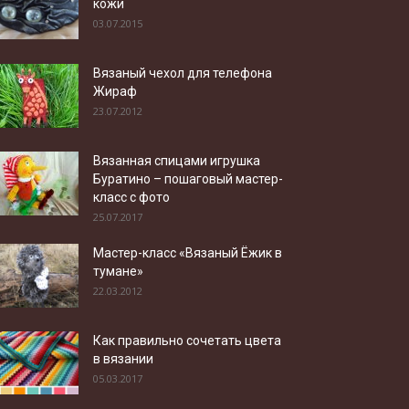
кожи
03.07.2015
Вязаный чехол для телефона
Жираф
23.07.2012
Вязанная спицами игрушка
Буратино – пошаговый мастер-
класс с фото
25.07.2017
Мастер-класс «Вязаный Ёжик в
тумане»
22.03.2012
Как правильно сочетать цвета
в вязании
05.03.2017