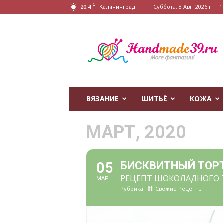
C
20.4
Суббота, 8 Авг. 2026 г. | 1
Калининград
HandMade39.ru
ВЯЗАНИЕ
ШИТЬЁ
КОЖА
МАРТ, 2020
05
БИСКВИТНЫЙ ТОР
РЕЦЕПТ ШОКОЛАДНОГО 
МАР
Рубрика:
Свежие Рецепты