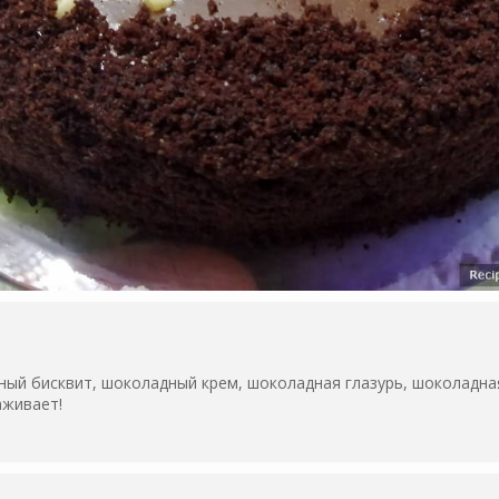
ый бисквит, шоколадный крем, шоколадная глазурь, шоколадная
аживает!