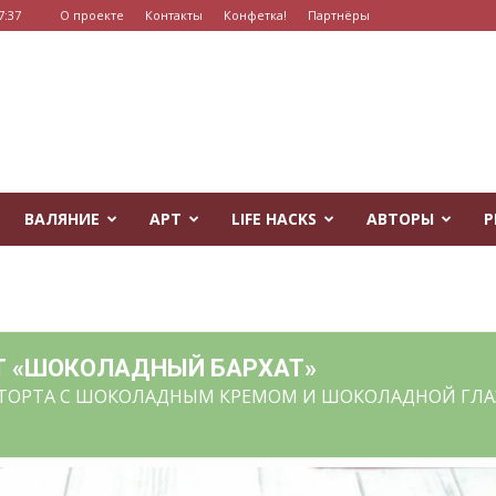
7:37
О проекте
Контакты
Конфетка!
Партнёры
ВАЛЯНИЕ
АРТ
LIFE HACKS
АВТОРЫ
Р
Т «ШОКОЛАДНЫЙ БАРХАТ»
ТОРТА С ШОКОЛАДНЫМ КРЕМОМ И ШОКОЛАДНОЙ ГЛ