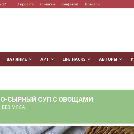
2:22
О проекте
Контакты
Конфетка!
Партнёры
ВАЛЯНИЕ
АРТ
LIFE HACKS
АВТОРЫ
Р
О-СЫРНЫЙ СУП С ОВОЩАМИ
 БЕЗ МЯСА