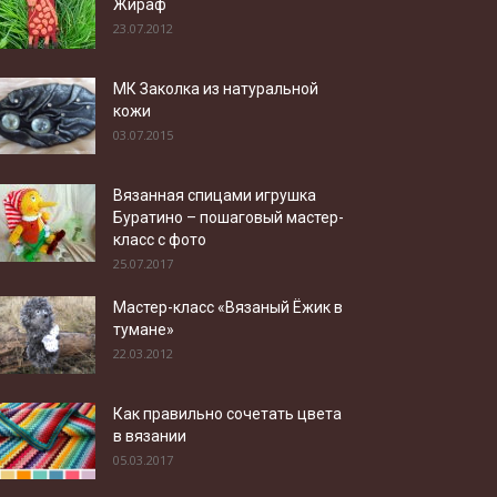
Жираф
23.07.2012
МК Заколка из натуральной
кожи
03.07.2015
Вязанная спицами игрушка
Буратино – пошаговый мастер-
класс с фото
25.07.2017
Мастер-класс «Вязаный Ёжик в
тумане»
22.03.2012
Как правильно сочетать цвета
в вязании
05.03.2017