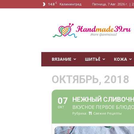
C
14.8
Пятница, 7 Авг. 2026 г. | 2
Калининград
HandMade39.ru
ВЯЗАНИЕ
ШИТЬЁ
КОЖА
ОКТЯБРЬ, 2018
07
НЕЖНЫЙ СЛИВОЧН
ВКУСНОЕ ПЕРВОЕ БЛЮДО
ОКТ
Рубрика:
Свежие Рецепты