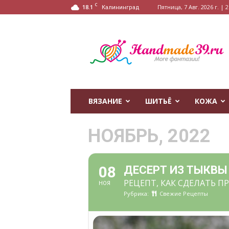
C
18.1
Пятница, 7 Авг. 2026 г. | 2
Калининград
HandMade39.ru
ВЯЗАНИЕ
ШИТЬЁ
КОЖА
НОЯБРЬ, 2022
08
ДЕСЕРТ ИЗ ТЫКВЫ
РЕЦЕПТ, КАК СДЕЛАТЬ 
НОЯ
Рубрика:
Свежие Рецепты