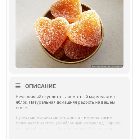
ОПИСАНИЕ
Неуловимый вкус лета – ароматный мармелад из
яблок. Натуральная домашняя радость на вашем
столе.
Лучистый, искристый, янтарный – именно таким
получается настоящий яблочный мармелад! С яркой
кислинкой зелёных яблок или нежной сладостью
красных. Всегда такой знакомый, приятный и добрый