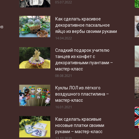
05.07.2022
Как сделать красивое
декоративное пасхальное
ов
яйцо из вербы своими руками
14.04.2022
Сладкий подарок учителю
танцев из конфет с
декоративными пуантами –
мастер-класс
08.08.2021
Куклы ЛОЛ из лёгкого
воздушного пластилина –
мастер-класс
16.01.2021
Как сделать красивые
носовые платки своими
руками – мастер-класс
13.12.2020