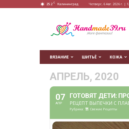
C
25.2
Четверг, 6 Авг. 2026 г. | 1
Калининград
HandMade39.ru
ВЯЗАНИЕ
ШИТЬЁ
КОЖА
АПРЕЛЬ, 2020
07
ГОТОВЯТ ДЕТИ: П
РЕЦЕПТ ВЫПЕЧКИ С ПЛ
АПР
Рубрика:
Свежие Рецепты