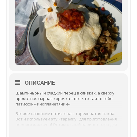
ОПИСАНИЕ
Шампиньоны и сладкий перец в сливках, а сверху
ароматная сырная корочка – вот что таит в себе
патиссон-«инопланетянин»!
Второе название патиссона – тарельчатая тыква.
Вот и используем эту «тарелку» для приготовления
нежного жюльена! Оптимальный вариант сыра для
рецепта – чеддер, он придаст блюду особую
пикантную ноту. Но можно использовать и другие