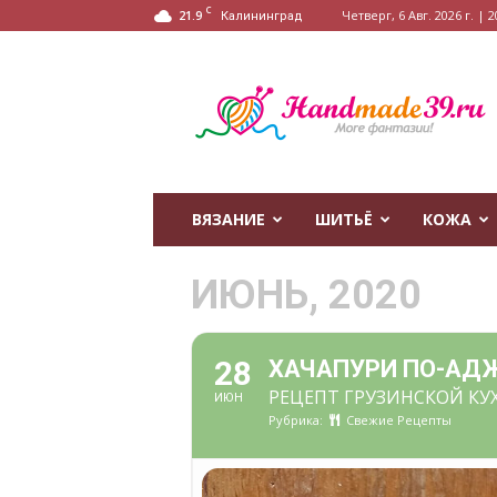
C
21.9
Четверг, 6 Авг. 2026 г. | 2
Калининград
HandMade39.ru
ВЯЗАНИЕ
ШИТЬЁ
КОЖА
ИЮНЬ, 2020
28
ХАЧАПУРИ ПО-АД
РЕЦЕПТ ГРУЗИНСКОЙ КУ
ИЮН
Рубрика:
Свежие Рецепты