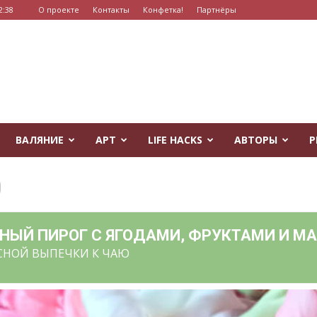
2:38
О проекте
Контакты
Конфетка!
Партнёры
ВАЛЯНИЕ
АРТ
LIFE HACKS
АВТОРЫ
Р
0
НЫЙ ПИРОГ С ЯГОДАМИ, ФРУКТАМИ И М
СНОЙ ВЫПЕЧКИ К ЧАЮ