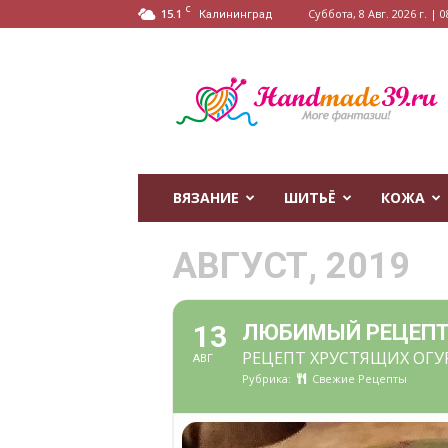
C
15.1
Суббота, 8 Авг. 2026 г. | 0
Калининград
HandMade39.ru
ВЯЗАНИЕ
ШИТЬЁ
КОЖА
АВГУСТ, 2019
13
ЛЮБИМЫЙ РЕЦЕПТ 
РЕЦЕПТ ХРУСТЯЩИХ ОГУ
АВГ
Рубрика:
Свежие Рецепты