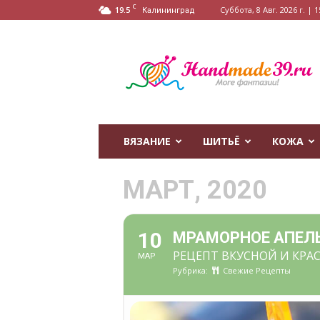
C
19.5
Суббота, 8 Авг. 2026 г. | 1
Калининград
HandMade39.ru
ВЯЗАНИЕ
ШИТЬЁ
КОЖА
МАРТ, 2020
10
МРАМОРНОЕ АПЕЛЬ
РЕЦЕПТ ВКУСНОЙ И КРА
МАР
Рубрика:
Свежие Рецепты