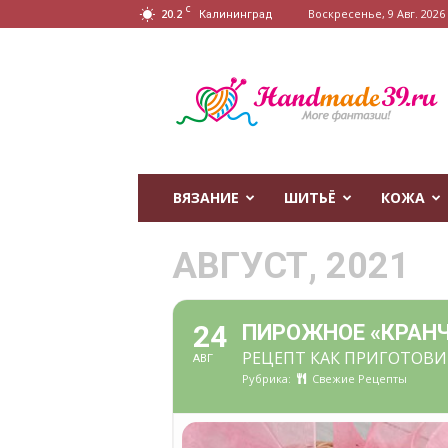
C
20.2
Воскресенье, 9 Авг. 2026 г
Калининград
HandMade39.ru
ВЯЗАНИЕ
ШИТЬЁ
КОЖА
АВГУСТ, 2021
24
ПИРОЖНОЕ «КРАН
РЕЦЕПТ КАК ПРИГОТОВИ
АВГ
Рубрика:
Свежие Рецепты