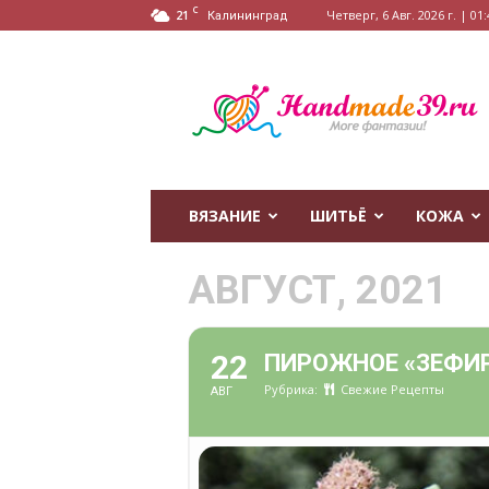
C
21
Четверг, 6 Авг. 2026 г. | 01:
Калининград
HandMade39.ru
ВЯЗАНИЕ
ШИТЬЁ
КОЖА
АВГУСТ, 2021
22
ПИРОЖНОЕ «ЗЕФИ
Рубрика:
Свежие Рецепты
АВГ