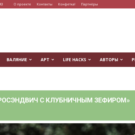
43
О проекте
Контакты
Конфетка!
Партнёры
ВАЛЯНИЕ
АРТ
LIFE HACKS
АВТОРЫ
Р
РОСЭНДВИЧ С КЛУБНИЧНЫМ ЗЕФИРОМ»