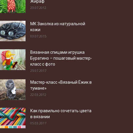
Жираф
23.07.2012
МК Заколка из натуральной
кожи
03.07.2015
Вязанная спицами игрушка
Буратино – пошаговый мастер-
класс с фото
25.07.2017
Мастер-класс «Вязаный Ёжик в
тумане»
22.03.2012
Как правильно сочетать цвета
в вязании
05.03.2017