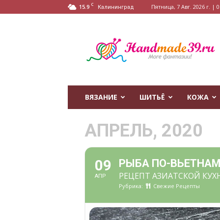
C
15.9
Пятница, 7 Авг. 2026 г. | 0
Калининград
HandMade39.ru
ВЯЗАНИЕ
ШИТЬЁ
КОЖА
АПРЕЛЬ, 2020
09
РЫБА ПО-ВЬЕТНАМ
РЕЦЕПТ АЗИАТСКОЙ КУХ
АПР
Рубрика:
Свежие Рецепты