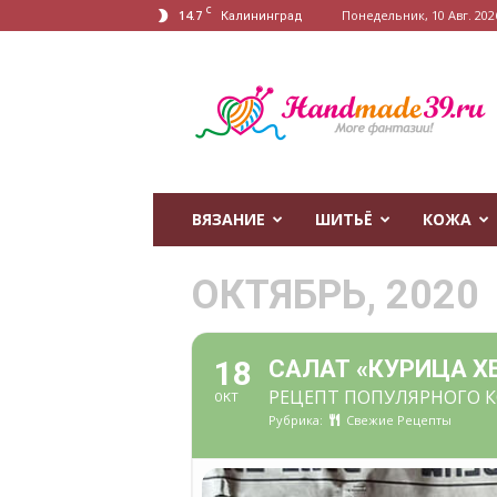
C
14.7
Понедельник, 10 Авг. 2026
Калининград
HandMade39.ru
ВЯЗАНИЕ
ШИТЬЁ
КОЖА
ОКТЯБРЬ, 2020
18
САЛАТ «КУРИЦА Х
РЕЦЕПТ ПОПУЛЯРНОГО К
ОКТ
Рубрика:
Свежие Рецепты