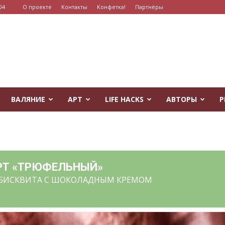
04
О проекте
Контакты
Конфетка!
Партнёры
ВАЛЯНИЕ
АРТ
LIFE HACKS
АВТОРЫ
Р
Т «ТРЮФЕЛЬНЫЙ»
БИСКВИТА С ШОКОЛАДНЫМ КРЕМОМ