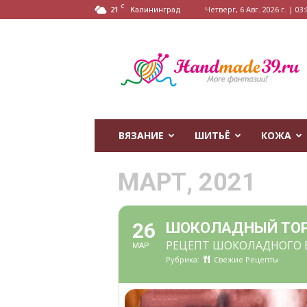
C
21
Четверг, 6 Авг. 2026 г. | 03:
Калининград
HandMade39.ru
ВЯЗАНИЕ
ШИТЬЁ
КОЖА
МАРТ, 2021
26
ШОКОЛАДНЫЙ ТОР
РЕЦЕПТ ШОКОЛАДНОГО 
МАР
Рубрика:
Свежие Рецепты