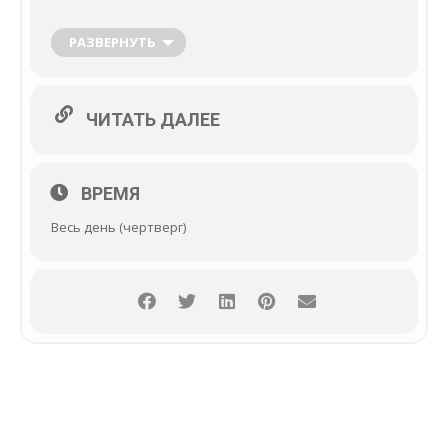
это же неисчерпаемая тема! Кексы «Роза пустыни»
напоминают экзотические цветы, распустившиеся
среди бескрайних песков.
РАЗВЕРНУТЬ
ЧИТАТЬ ДАЛЕЕ
ВРЕМЯ
Весь день (чертверг)