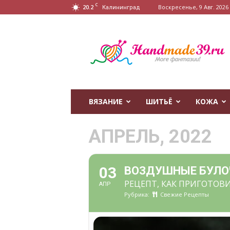
C
20.2
Воскресенье, 9 Авг. 2026 г
Калининград
HandMade39.ru
ВЯЗАНИЕ
ШИТЬЁ
КОЖА
АПРЕЛЬ, 2022
03
ВОЗДУШНЫЕ БУЛО
РЕЦЕПТ, КАК ПРИГОТОВ
АПР
Рубрика:
Свежие Рецепты