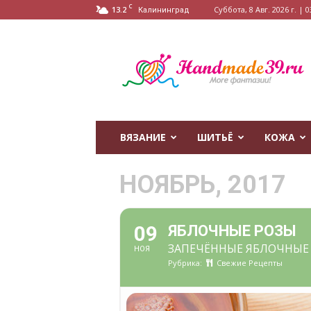
C
13.2
Суббота, 8 Авг. 2026 г. | 0
Калининград
HandMade39.ru
ВЯЗАНИЕ
ШИТЬЁ
КОЖА
НОЯБРЬ, 2017
09
ЯБЛОЧНЫЕ РОЗЫ
ЗАПЕЧЁННЫЕ ЯБЛОЧНЫЕ 
НОЯ
Рубрика:
Свежие Рецепты