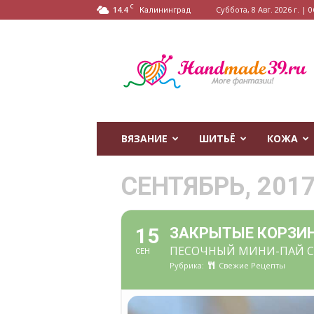
C
14.4
Суббота, 8 Авг. 2026 г. | 0
Калининград
HandMade39.ru
ВЯЗАНИЕ
ШИТЬЁ
КОЖА
СЕНТЯБРЬ, 201
15
ЗАКРЫТЫЕ КОРЗИН
ПЕСОЧНЫЙ МИНИ-ПАЙ С
СЕН
Рубрика:
Свежие Рецепты