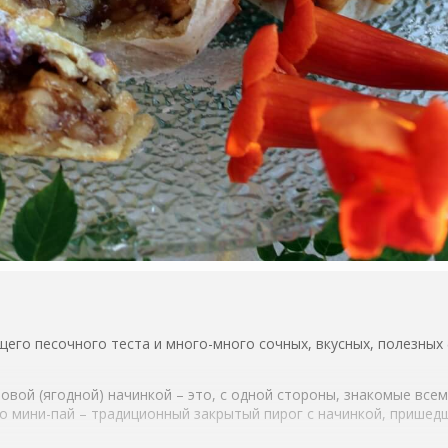
щего песочного теста и много-много сочных, вкусных, полезных
овой (ягодной) начинкой – это, с одной стороны, знакомые все
то мини-пай – традиционный закрытый пирог с начинкой, пришедш