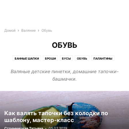
Домой
Валяние
Обувь
ОБУВЬ
БАННЫЕ ШАПКИ
БРОШИ
БУСЫ
ОБУВЬ
ПАЛАНТИНЫ
СУМКИ
Валяные детские пинетки, домашние тапочки-
башмачки.
Как валять тапочки без колодки по
шаблону, мастер-класс
Стремницкая Татьяна
-
05.02.2019