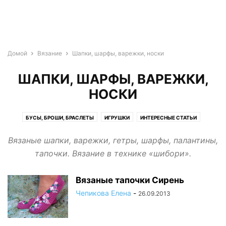
Домой
Вязание
Шапки, шарфы, варежки, носки
ШАПКИ, ШАРФЫ, ВАРЕЖКИ,
НОСКИ
БУСЫ, БРОШИ, БРАСЛЕТЫ
ИГРУШКИ
ИНТЕРЕСНЫЕ СТАТЬИ
НОВОГОДНИЕ ИГРУШКИ
ОДЕЖДА
ПРИЯТНЫЕ МЕЛОЧИ
СУМКИ
Вязаные шапки, варежки, гетры, шарфы, палантины,
ЧЕХЛЫ ДЛЯ МОБИЛЬНЫХ ТЕЛЕФОНОВ
тапочки. Вязание в технике «шибори».
ШАПКИ, ШАРФЫ, ВАРЕЖКИ, НОСКИ
Вязаные тапочки Сирень
Чепикова Елена
-
26.09.2013