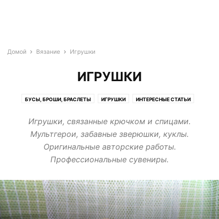
Домой
Вязание
Игрушки
ИГРУШКИ
БУСЫ, БРОШИ, БРАСЛЕТЫ
ИГРУШКИ
ИНТЕРЕСНЫЕ СТАТЬИ
НОВОГОДНИЕ ИГРУШКИ
ОДЕЖДА
ПРИЯТНЫЕ МЕЛОЧИ
СУМКИ
Игрушки, связанные крючком и спицами.
ЧЕХЛЫ ДЛЯ МОБИЛЬНЫХ ТЕЛЕФОНОВ
Мультгерои, забавные зверюшки, куклы.
ШАПКИ, ШАРФЫ, ВАРЕЖКИ, НОСКИ
Оригинальные авторские работы.
Профессиональные сувениры.