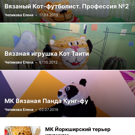
Вязаный Кот-футболист. Профессия №2
Чепикова Елена
-
17.03.2013
Вязаная игрушка Кот Таити
Чепикова Елена
-
07.10.2012
МК Вязаная Панда Кунг-фу
Чепикова Елена
-
02.07.2016
МК Йоркширский терьер