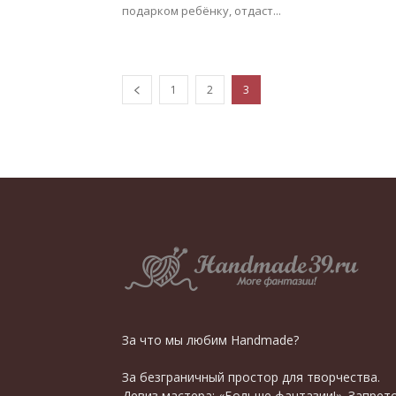
подарком ребёнку, отдаст...
1
2
3
За что мы любим Handmade?
За безграничный простор для творчества.
Девиз мастера: «Больше фантазии!». Запрет