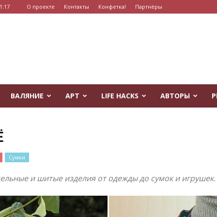
1:17
О проекте
Контакты
Конфетка!
Партнёры
ВАЛЯНИЕ
АРТ
LIFE HACKS
АВТОРЫ
Р
Ё
Сумки
одельные и шитые изделия от одежды до сумок и игрушек.