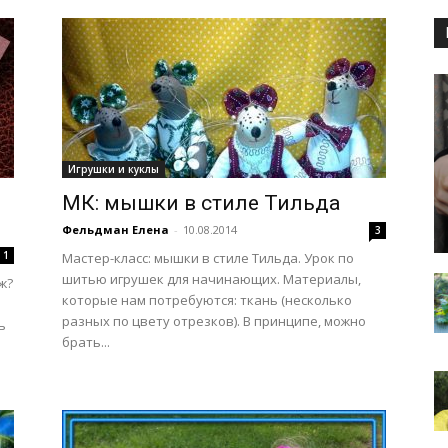
Игрушки и куклы
МК: мышки в стиле Тильда
Фельдман Елена
-
10.08.2014
3
1
Мастер-класс: мышки в стиле Тильда. Урок по
шитью игрушек для начинающих. Материалы,
ж?
которые нам потребуются: ткань (несколько
разных по цвету отрезков). В принципе, можно
ь
брать...