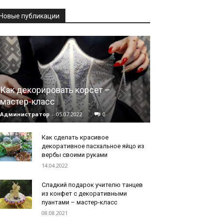
Новые публикации
Как декорировать корсет –
мастер-класс
Администратор
-
05.07.2022
0
Как сделать красивое
декоративное пасхальное яйцо из
вербы своими руками
14.04.2022
Сладкий подарок учителю танцев
из конфет с декоративными
пуантами – мастер-класс
08.08.2021