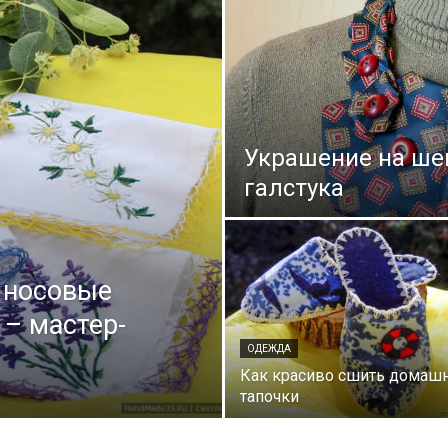
Украшение на ше
галстука
 носовые
 – мастер-
ОДЕЖДА
Как красиво сшить домаш
тапочки