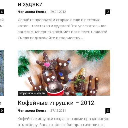
и худяки
Чепикова Елена
-
29.04.2012
6
2
ой
Давайте превратим старые вещи в весёлых
м-
котов - толстяков и худяков! Это увлекательное
занятие наверняка возьмёт вас в плен надолго!
Смело подключайте к творчеству...
Игрушки и куклы
в
Кофейные игрушки – 2012
Чепикова Елена
-
27.12.2011
0
8
Кофейные игрушки создают в доме праздничную
атмосферу. Запах кофе любят практически все,