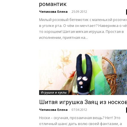
романтик
Чепикова Елена
-
25.09.2012
Милый розовый бегемотик с маленькой розочк
в уголке рта. О чём он мечтает? Наверняка о чё
то хорошем! Шитая мягкая игрушка. Простая в
исполнении, приятная на...
Игрушки и куклы
Шитая игрушка Заяц из носко
Чепикова Елена
-
07.04.2012
Носки – скучная, прозаичная вещь? Нет! Это
отличный шанс дать волю своей фантазии, а