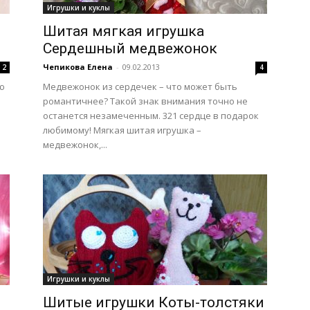
Игрушки и куклы
Шитая мягкая игрушка
Сердешный медвежонок
Чепикова Елена
-
09.02.2013
2
4
ю
Медвежонок из сердечек – что может быть
романтичнее? Такой знак внимания точно не
останется незамеченным. 321 сердце в подарок
любимому! Мягкая шитая игрушка –
медвежонок,...
Игрушки и куклы
Шитые игрушки Коты-толстяки