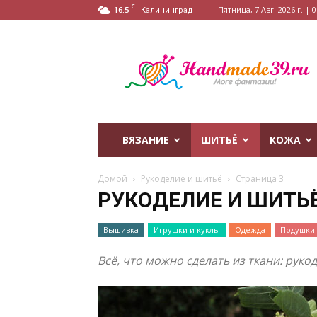
C
16.5
Пятница, 7 Авг. 2026 г. | 0
Калининград
HandMade39.ru
ВЯЗАНИЕ
ШИТЬЁ
КОЖА
Домой
Рукоделие и шитьё
Страница 3
РУКОДЕЛИЕ И ШИТЬ
Вышивка
Игрушки и куклы
Одежда
Подушки
Всё, что можно сделать из ткани: рук