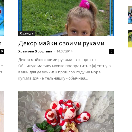
Одежда
и
Декор майки своими руками
Храмова Ярослава
-
14.07.2014
0
0
Декор майки своими руками - это просто!
ые
Обычную маечку можно превратить эффектную
я.
вещь для девочки! В прошлом году на море
купила дочке тельняшку - обычная...