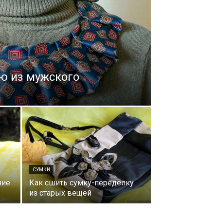
ю из мужского
СУМКИ
ние
Как сшить сумку-переделку
из старых вещей