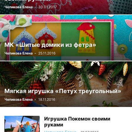
Чепикова Елена
-
30.01.2017
МК «Шитые домики из фетра»
Чепикова Елена
-
25.11.2016
Мягкая игрушка «Петух треугольный»
Чепикова Елена
-
18.11.2016
Игрушка Покемон своими
руками