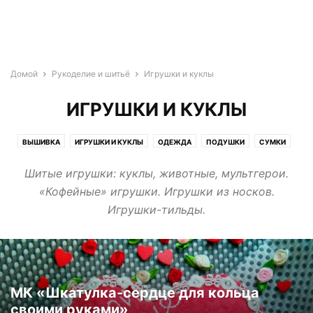
Домой
Рукоделие и шитьё
Игрушки и куклы
ИГРУШКИ И КУКЛЫ
ВЫШИВКА
ИГРУШКИ И КУКЛЫ
ОДЕЖДА
ПОДУШКИ
СУМКИ
Шитые игрушки: куклы, животные, мультгерои.
«Кофейные» игрушки. Игрушки из носков.
Игрушки-тильды.
МК «Шкатулка-сердце для кольца
своими руками»