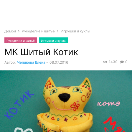
Домой
Рукоделие и шитьё
Игрушки и куклы
Рукоделие и шитьё
Игрушки и куклы
МК Шитый Котик
1439
0
Автор:
Чепикова Елена
-
08.07.2016