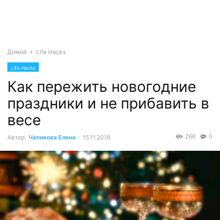
Домой
Life Hacks
Life Hacks
Как пережить новогодние
праздники и не прибавить в
весе
266
0
Автор:
Чепикова Елена
-
15.11.2016