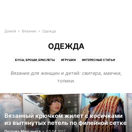
Домой
Вязание
Одежда
ОДЕЖДА
БУСЫ, БРОШИ, БРАСЛЕТЫ
ИГРУШКИ
ИНТЕРЕСНЫЕ СТАТЬИ
НОВОГОДНИЕ ИГРУШКИ
ОДЕЖДА
ПРИЯТНЫЕ МЕЛОЧИ
СУМКИ
Вязание для женщин и детей: свитера, маечки,
ЧЕХЛЫ ДЛЯ МОБИЛЬНЫХ ТЕЛЕФОНОВ
топики.
ШАПКИ, ШАРФЫ, ВАРЕЖКИ, НОСКИ
Вязанный крючком жилет с косичками
из вытянутых петель по филейной сетке
Петрова Маргарита
-
03.04.2017